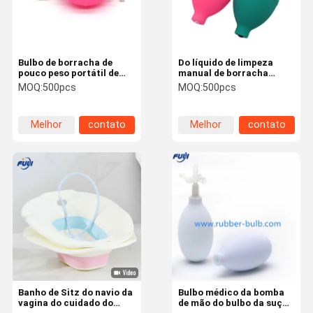
Bulbo de borracha de
Do líquido de limpeza
pouco peso portátil de
manual de borracha
borracha azul da sução
macio da poeira do
MOQ:
500pcs
MOQ:
500pcs
do ventilador de ar do
ventilador de ar de FULI
PVC da elasticidade alta
bulbo de borracha da
de FULI
sução
Melhor
contato
Melhor
contato
preço
preço
Casa
Produtos
Vídeos
Sobre Nós
Banho de Sitz do navio da
Bulbo médico da bomba
vagina do cuidado do
de mão do bulbo da sução