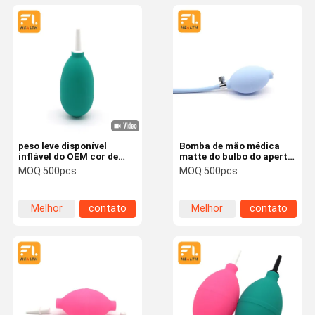
peso leve disponível
Bomba de mão médica
inflável do OEM cor de
matte do bulbo do aperto
borracha preta da
com boa elasticidade
MOQ:
500pcs
MOQ:
500pcs
seringa do bulbo de
acessória de cobre
Digitas da multi
Melhor
contato
Melhor
contato
preço
preço