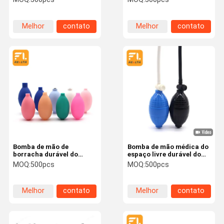
de ar do bulbo da boa
bomba de ar do bulbo do
eco da seringa do bulbo
da sução
Melhor
contato
Melhor
contato
preço
preço
Bomba de mão de
Bomba de mão médica do
borracha durável do
espaço livre durável do
bulbo, ventilador de ar
látex do PVC, bomba de
MOQ:
500pcs
MOQ:
500pcs
mais limpo forte do
ar de borracha do bulbo
teclado da sução
da boa elasticidade
Melhor
contato
Melhor
contato
preço
preço