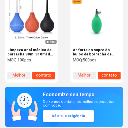
Limpeza anal médica de
Ar forte do sopro do
borracha 89ml 310ml da
bulbo de borracha da
bomba de mão
remoção de poeira de
MOQ:
100pcs
MOQ:
500pcs
FULI para o bulbo da
sução do teclado de
computador da única
Melhor
contato
Melhor
contato
lente
preço
preço
Economize seu tempo
Deixe-nos contatar os melhores produtos
com você.
Dê a sua exigência