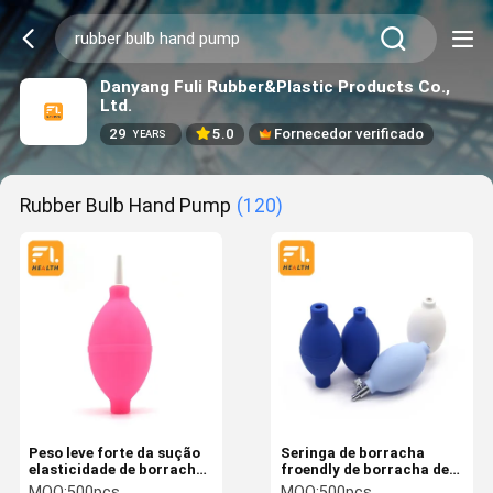
Danyang Fuli Rubber&Plastic Products Co.,
Ltd.
29
5.0
Fornecedor verificado
YEARS
Rubber Bulb Hand Pump
(120)
Peso leve forte da sução
Seringa de borracha
elasticidade de borracha
froendly de borracha de
preta durável da bomba
borracha do bulbo da
MOQ:
500pcs
MOQ:
500pcs