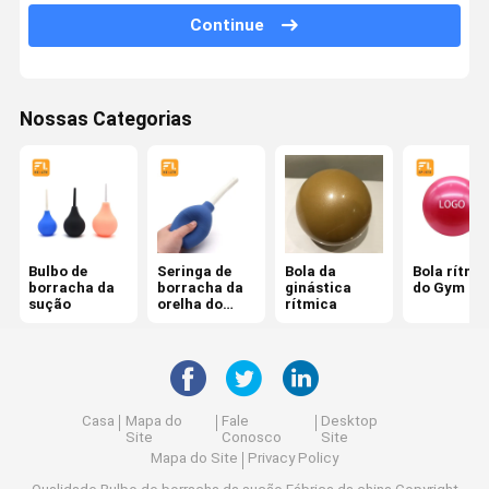
Continue
Bulbo do soprador do ar
Bomba de mão médica
Nossas Categorias
Ventilador de ar do bulbo
Bexiga de ar inflável
tubulação da categoria médica
Válvulas de controle de fluxo de ar
Bulbo de
Seringa de
Bola da
Bola rítmi
borracha da
borracha da
ginástica
do Gym
Bulbo da pressão sanguínea
sução
orelha do
rítmica
bulbo
Yoni Steam Seat
Grupo colocando facial
Casa
Mapa do
Fale
Desktop
Site
Conosco
Site
Grupo colocando de Hijama
Mapa do Site
Privacy Policy