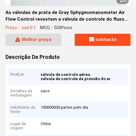
2
/
4
As válvulas de prata de Gray Sphygmomanometer Air
Flow Control revestem a válvula de controle do fluxo
do ar comprimido do metal
Preço：usd 0.1
MOQ：500Pices
Melhor preço
contacto
Descrição De Produto
Realçar
,
válvula de controlo aéreo
válvula de controle da pressão do ar
Detalhes da
saco
embalagem
Habilidade da
100000000 partes pelo dia
fonte
Lugar de
China
origem