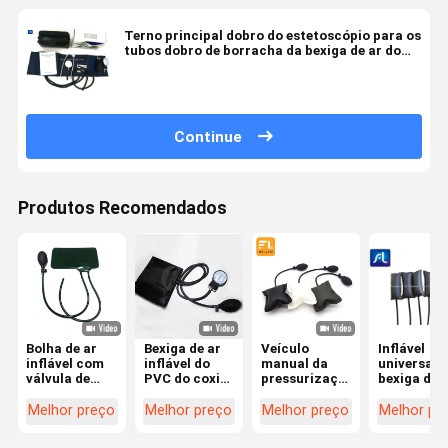
Terno principal dobro do estetoscópio para os
tubos dobro de borracha da bexiga de ar do
punho da pressão sanguínea
Continue
Produtos Recomendados
Bolha de ar
Bexiga de ar
Veículo
Inflável
inflável com
inflável do
manual da
universal 
válvula de
PVC do coxim
pressurização
bexiga de 
metal para
médico com
da bolsa a ar
lombar de
teste preciso
único tubo e
da porta e da
Seat
Melhor preço
Melhor preço
Melhor preço
Melhor pr
da pressão
valor
janela que
arterial com
destrava a