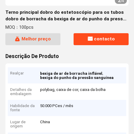
2
/
4
Terno principal dobro do estetoscópio para os tubos
dobro de borracha da bexiga de ar do punho da pressão
sanguínea
MOQ：100pcs
Melhor preço
contacto
Descrição De Produto
Realçar
,
bexiga de ar de borracha inflável
bexiga do punho da pressão sanguínea
Detalhes da
polybag, caixa de cor, caixa da bolha
embalagem
Habilidade da
50.000 PCes / mês
fonte
Lugar de
China
origem