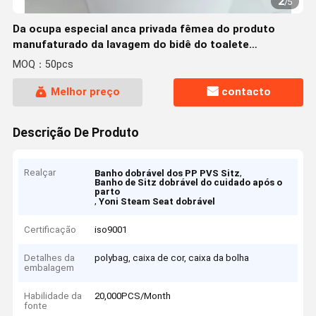
2
/
5
Da ocupa especial anca privada fêmea do produto
manufaturado da lavagem do bidê do toalete
hemorroidas masculinas livres da bacia de lavagem da
MOQ：50pcs
fumigação grávidas
Melhor preço
contacto
Descrição De Produto
Realçar
,
Banho dobrável dos PP PVS Sitz
Banho de Sitz dobrável do cuidado após o
parto
,
Yoni Steam Seat dobrável
Certificação
iso9001
Detalhes da
polybag, caixa de cor, caixa da bolha
embalagem
Habilidade da
20,000PCS/Month
fonte