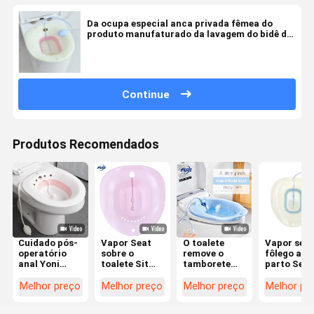
Da ocupa especial anca privada fêmea do
produto manufaturado da lavagem do bidê do
toalete hemorroidas masculinas livres da
bacia de lavagem da fumigação grávidas
Continue
Produtos Recomendados
Cuidado pós-
Vapor Seat
O toalete
Vapor sem
operatório
sobre o
remove o
fôlego apó
anal Yoni
toalete Sit
tamborete
parto Seat
Steam Seat
Bath Basin
Gynecological
Yoni Stea
Foldable do
For Soaking
de Prostatit
Chair V da
Melhor preço
Melhor preço
Melhor preço
Melhor pr
cuidado após
dobrável por
Hemorroids
lavagem p
o parto fêmea
Seat para o
Vaginal Sitz
homens da