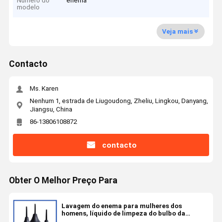
Número do
enema
modelo
Veja mais
Contacto
Ms. Karen
Nenhum 1, estrada de Liugoudong, Zheliu, Lingkou, Danyang,
Jiangsu, China
86-13806108872
contacto
Obter O Melhor Preço Para
Lavagem do enema para mulheres dos
homens, líquido de limpeza do bulbo da
lavagem com prevenção do recuo para a