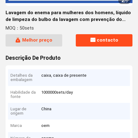
2
/
5
Lavagem do enema para mulheres dos homens, líquido
de limpeza do bulbo da lavagem com prevenção do
recuo para a desintoxicação dos dois pontos e
MOQ：50sets
constipação
Melhor preço
contacto
Descrição De Produto
Detalhes da
caixa, caixa de presente
embalagem
Habilidade da
1000000sets/day
fonte
Lugar de
China
origem
Marca
oem